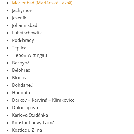
Marienbad (Mariánské Láznĕ)
Jáchymov
Jeseník
Johannisbad
Luhatschowitz
Podĕbrady
Teplice
Třeboň Wittingau
Bechynĕ
Bĕlohrad
Bludov
Bohdaneč
Hodonín
Darkov – Karviná – Klimkovice
Dolní Lipová
Karlova Studánka
Konstantinovy Láznĕ
Kostlec u Zlina