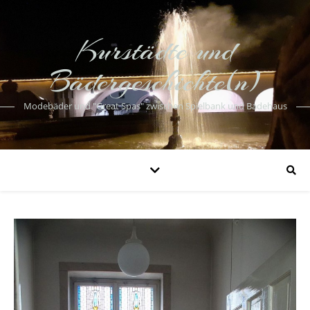
Kurstädte und
Bädergeschichte(n)
Modebäder und "Great Spas" zwischen Spielbank und Badehaus