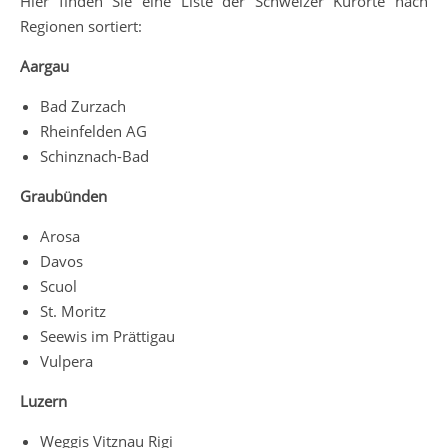
Hier finden Sie eine Liste der Schweizer Kurorte nach
Regionen sortiert:
Aargau
Bad Zurzach
Rheinfelden AG
Schinznach-Bad
Graubünden
Arosa
Davos
Scuol
St. Moritz
Seewis im Prättigau
Vulpera
Luzern
Weggis Vitznau Rigi