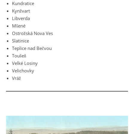
Kundratice
Kynžvart
Libverda
Mšené
Ostrožská Nova Ves
Slatinice
Teplice nad Bečvou
Toušeň
Velké Losiny
Velichovky
Vráž