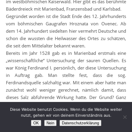
im westböhmischen Kaiserwald. Hier gibt es das berühmte
Bäderdreieck mit Marienbad, Franzensbad und Karlsbad.
Gegründet worden ist die Stadt Ende des 12. Jahrhunderts
vom böhmischen Gaugrafen Hroznata von Ovenec. Ab
dem 14. Jahrhundert siedelten hier vermehrt Deutsche und
schon die wussten die Heilwasser des Ortes zu schätzen,
die seit dem Mittelalter bekannt waren.
Bereits im Jahr 1528 gab es in Marienbad erstmals eine
„wissenschaftliche“ Untersuchung der sauren Quellen. Es
war König Ferdinand I. persönlich, der diese Untersuchung
in Auftrag gab. Man stellte fest, dass die sog.
Ferdinandsquelle salzhaltig war. Mit einem aber hatte man
zunächst wohl weniger gerechnet, nämlich damit, dass
dieses Salz abführende Wirkung hatte. Der Grund? Ganz
einfach, es war kein normales Salz, sondern Glaubersalz.
Diese Website benutzt Cookies. Wenn du die Website weiter
Was zunächst eher ein Nachteil zu sein schien wandelte
nutzt, gehen wir von deinem Einverständnis aus.
sich schnell zum Vorteil. Es wurden weitere Quellen in
OK
Nein
Datenschutzerklärung
Marienbad gefunden, Heilwirkung hatten sie alle und so