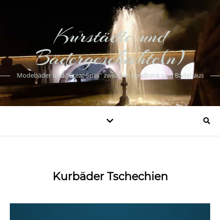
Kurstädte und
Bädergeschichte(n)
Modebäder und "Great Spas" zwischen Spielbank und Badehaus
Kurbäder Tschechien