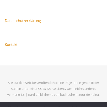
Datenschutzerklärung
Kontakt
Alle auf der Website veröffentlichten Beiträge und eigenen Bilder
stehen unter einer CC BY-SA 4.0 Lizenz, wenn nichts anderes
vermerkt ist. |
Bard Child Theme von
badnauheim.tour-de-kultur
.