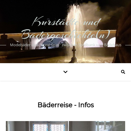
Kurstädte und
Bädergeschichte(n)
Modebäder und "Great Spas" zwischen Spielbank und Badehaus
Bäderreise - Infos