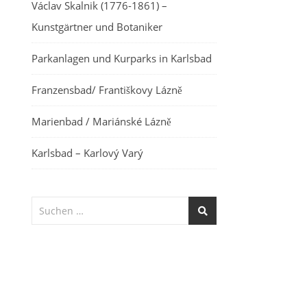
Václav Skalnik (1776-1861) –
Kunstgärtner und Botaniker
Parkanlagen und Kurparks in Karlsbad
Franzensbad/ Františkovy Lázně
Marienbad / Mariánské Lázně
Karlsbad – Karlový Varý