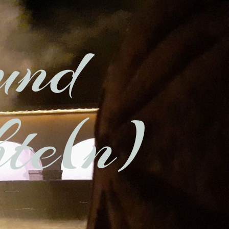
und
hte(n)