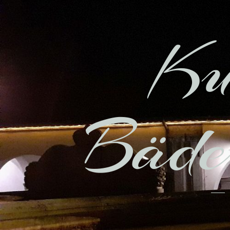
Ku
Bäder