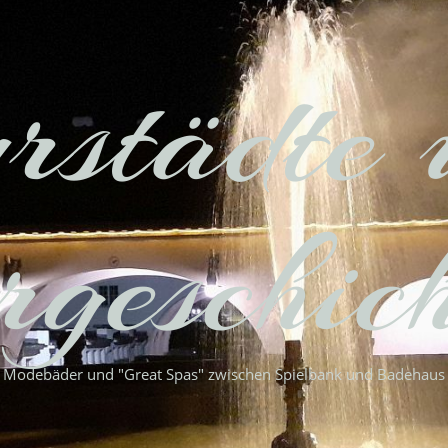
rstädte 
geschic
Modebäder und "Great Spas" zwischen Spielbank und Badehaus