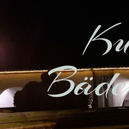
Ku
Bäder