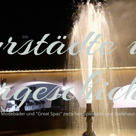
rstädte 
geschic
Modebäder und "Great Spas" zwischen Spielbank und Badehaus