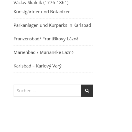
Václav Skalnik (1776-1861) –
Kunstgärtner und Botaniker
Parkanlagen und Kurparks in Karlsbad
Franzensbad/ Františkovy Lázně
Marienbad / Mariánské Lázně
Karlsbad – Karlový Varý