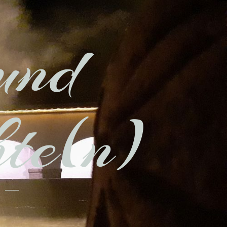
und
hte(n)