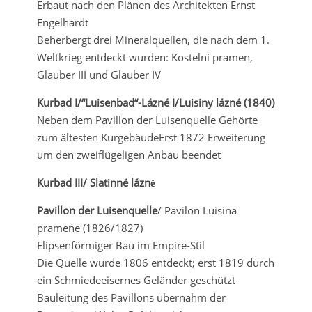
Erbaut nach den Plänen des Architekten Ernst
Engelhardt
Beherbergt drei Mineralquellen, die nach dem 1.
Weltkrieg entdeckt wurden: Kostelní pramen,
Glauber III und Glauber IV
Kurbad I/“Luisenbad“-L
ázn
é I/Luisiny l
ázn
é (1840)
Neben dem Pavillon der Luisenquelle Gehörte
zum ältesten KurgebäudeErst 1872 Erweiterung
um den zweiflügeligen Anbau beendet
Kurbad III/ Slatinn
é l
ázn
ě
Pavillon der Luisenquelle
/ Pavilon Luisina
pramene (1826/1827)
Elipsenförmiger Bau im Empire-Stil
Die Quelle wurde 1806 entdeckt; erst 1819 durch
ein Schmiedeeisernes Geländer geschützt
Bauleitung des Pavillons übernahm der