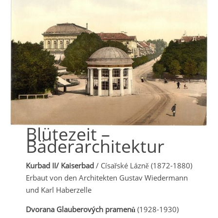
Blütezeit –
Bäderarchitektur
Kurbad II/ Kaiserbad
/ Císařské Lázně (1872-1880)
Erbaut von den Architekten Gustav Wiedermann
und Karl Haberzelle
Dvorana Glauberov
ých pramen
ů
(1928-1930)