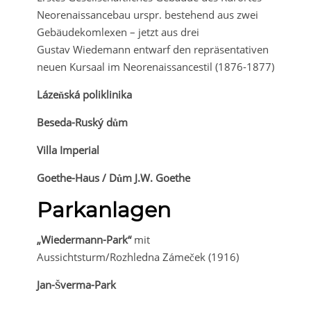
Neorenaissancebau urspr. bestehend aus zwei
Gebäudekomlexen – jetzt aus drei
Gustav Wiedemann entwarf den repräsentativen
neuen Kursaal im Neorenaissancestil (1876-1877)
Lázeňská poliklinika
Beseda-Rusk
ý d
ům
Villa Imperial
Goethe-Haus / Dům J.W. Goethe
Parkanlagen
„Wiedermann-Park“
mit
Aussichtsturm/Rozhledna Zámeček (1916)
Jan-Šverma-Park