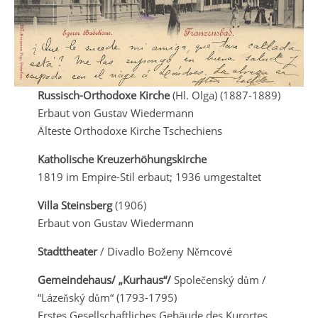
Russisch-Orthodoxe Kirche
(Hl. Olga) (1887-1889)
Erbaut von Gustav Wiedermann
Älteste Orthodoxe Kirche Tschechiens
Katholische Kreuzerhöhungskirche
1819 im Empire-Stil erbaut; 1936 umgestaltet
Villa Steinsberg
(1906)
Erbaut von Gustav Wiedermann
Stadttheater
/ Divadlo Boženy Němcové
Gemeindehaus/ „Kurhaus“/
Společenský dům /
“Lázeňský dům“ (1793-1795)
Erstes Gesellschaftliches Gebäude des Kurortes