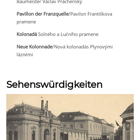
Baumeister Václav Práchenský
Pavillon der Franzquelle
/Pavilon Františkova
pramene
Kolonadá
Solného a Lučního pramene
Neue Kolonnade
/Nová kolonadás Plynovými
lázněmi
Sehenswürdigkeiten