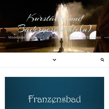
Kurstädte und
Bädergeschichte(n)
Modebäder und "Great Spas" zwischen Spielbank und Badehaus