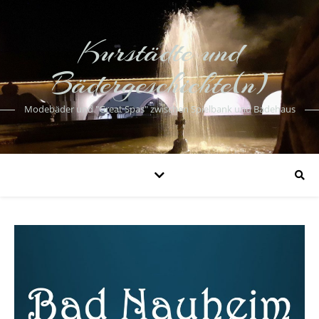
Kurstädte und
Bädergeschichte(n)
Modebäder und "Great Spas" zwischen Spielbank und Badehaus