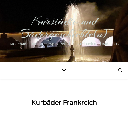
Kurstädte und
Bädergeschichte(n)
Modebäder und "Great Spas" zwischen Spielbank und Badehaus
Kurbäder Frankreich