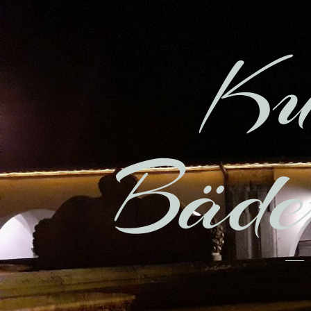
Ku
Bäder