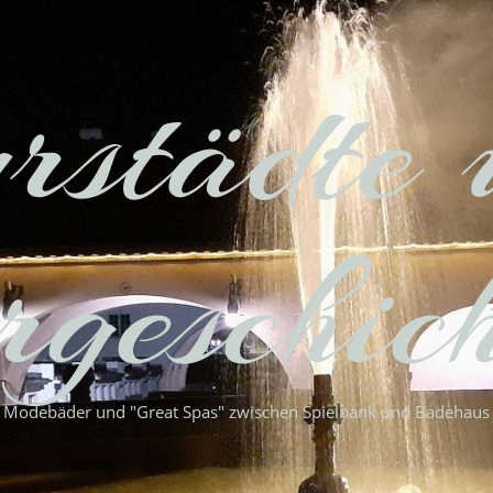
rstädte 
geschic
Modebäder und "Great Spas" zwischen Spielbank und Badehaus