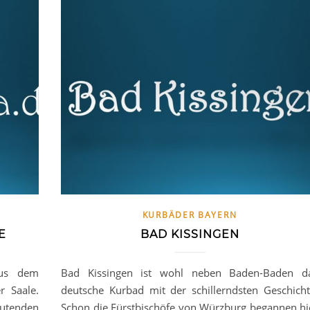
KURBÄDER BAYERN
E
BAD KISSINGEN
aus dem
Bad Kissingen ist wohl neben Baden-Baden d
 Saale.
deutsche Kurbad mit der schillerndsten Geschicht
eutenden
Schon die Fürstbischöfe von Würzburg begannen hi