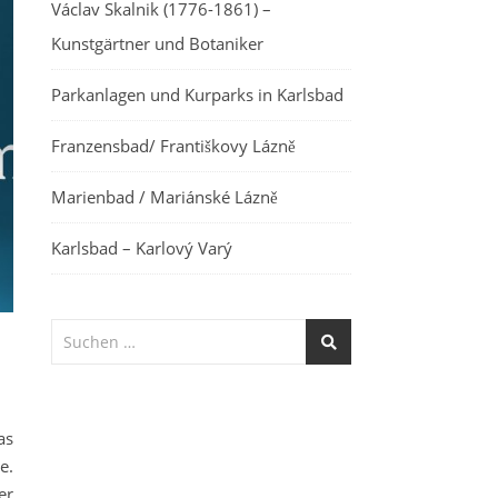
Václav Skalnik (1776-1861) –
Kunstgärtner und Botaniker
Parkanlagen und Kurparks in Karlsbad
Franzensbad/ Františkovy Lázně
Marienbad / Mariánské Lázně
Karlsbad – Karlový Varý
as
e.
er