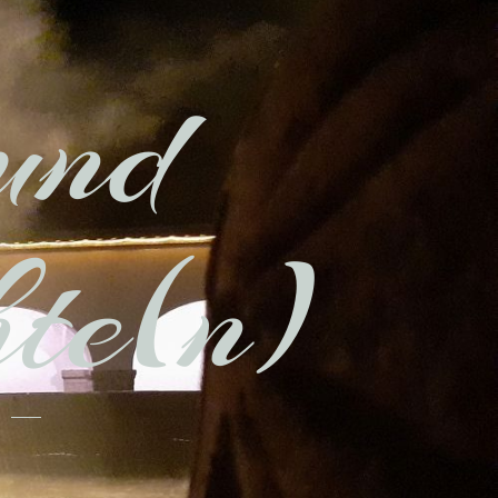
und
hte(n)