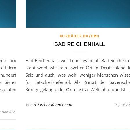
KURBÄDER BAYERN
BAD REICHENHALL
gen im
Bad Reichenhall, wer kennt es nicht. Bad Reichenha
seit dem
steht wohl wie kein zweiter Ort in Deutschland f
hundert
Salz und auch, was wohl weniger Menschen wiss
r bis es
für Latschenkiefernöl. Als Kurort der bayerisch
esuchten
Könige gelangte der Ort einst zu Weltruhm und ist…
Von
A. Kircher-Kannemann
9. Juni 2
mber 2020