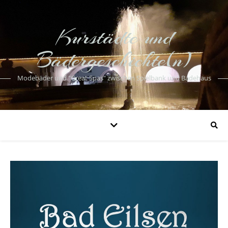
Kurstädte und
Bädergeschichte(n)
Modebäder und "Great Spas" zwischen Spielbank und Badehaus