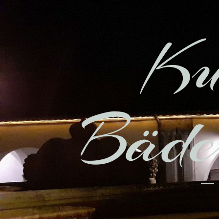
Ku
Bäder