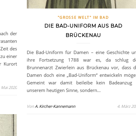
"GROSSE WELT" IM BAD
DIE BAD-UNIFORM AUS BAD
nach der
BRÜCKENAU
rasanten
Zeit des
Die Bad-Uniform für Damen – eine Geschichte u
zu einer
ihre Fortsetzung 1788 war es, da schlug d
r Kurort
Brunnenarzt Zwierlein aus Brückenau vor, dass d
Damen doch eine „Bad-Uniform“ entwickeln möge
Gemeint war damit beileibe kein Badeanzug 
. Mai 2020
unserem heutigen Sinne, sondern…
Von
A. Kircher-Kannemann
4. März 20