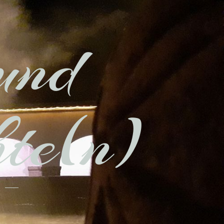
und
hte(n)