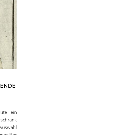
SENDE
ute ein
schrank
 Auswahl
ungefähr