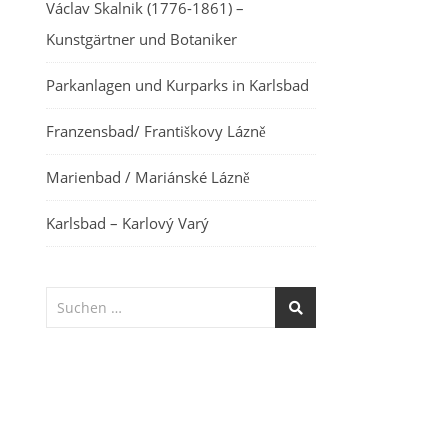
Václav Skalnik (1776-1861) –
Kunstgärtner und Botaniker
Parkanlagen und Kurparks in Karlsbad
Franzensbad/ Františkovy Lázně
Marienbad / Mariánské Lázně
Karlsbad – Karlový Varý