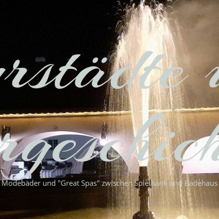
rstädte 
geschic
Modebäder und "Great Spas" zwischen Spielbank und Badehaus