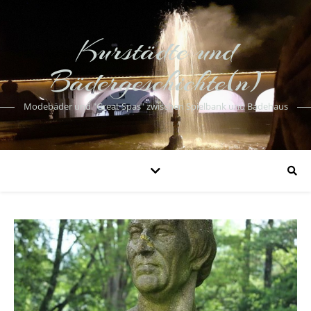
Kurstädte und
Bädergeschichte(n)
Modebäder und "Great Spas" zwischen Spielbank und Badehaus