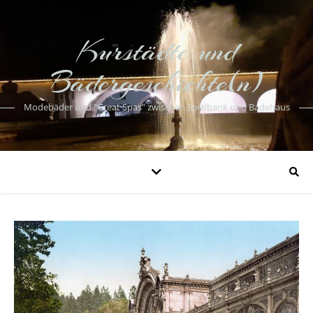
Kurstädte und
Bädergeschichte(n)
Modebäder und "Great Spas" zwischen Spielbank und Badehaus