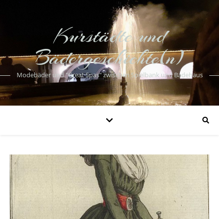
Kurstädte und
Bädergeschichte(n)
Modebäder und "Great Spas" zwischen Spielbank und Badehaus