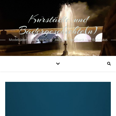
Kurstädte und
Bädergeschichte(n)
Modebäder und "Great Spas" zwischen Spielbank und Badehaus