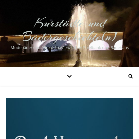
Kurstädte und
Bädergeschichte(n)
Modebäder und "Great Spas" zwischen Spielbank und Badehaus