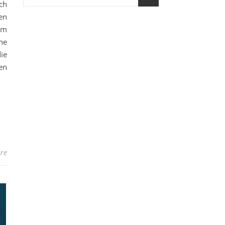
ch
en
em
ne
ie
en
re