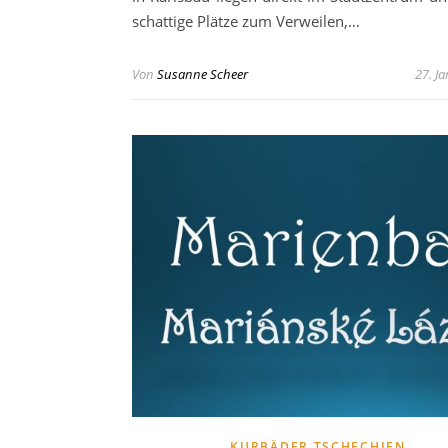
schattige Plätze zum Verweilen,…
Von
Susanne Scheer
27. J
KURBÄDER TSCHECHIEN