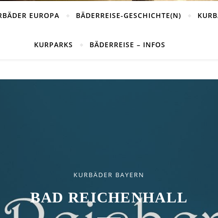
RBÄDER EUROPA
BÄDERREISE-GESCHICHTE(N)
KURB
KURPARKS
BÄDERREISE – INFOS
KURBÄDER RHEINLAND-PFALZ
"GROSSE WELT" IM BAD
KURBÄDER BAYERN
AD-UNIFORM AUS BAD BRÜ
BAD REICHENHALL
BAD BERTRICH