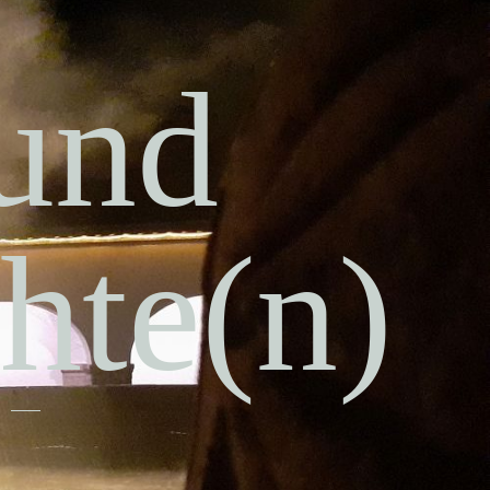
 und
hte(n)