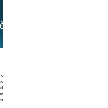
es
us
ad
he
en
t…