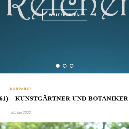
WEITERLESEN
WEITERLESEN
WEITERLESEN
KURPARKS
861) – KUNSTGÄRTNER UND BOTANIKER
26. Juli 2022