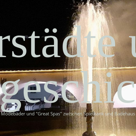
städte
geschic
Modebäder und "Great Spas" zwischen Spielbank und Badehaus