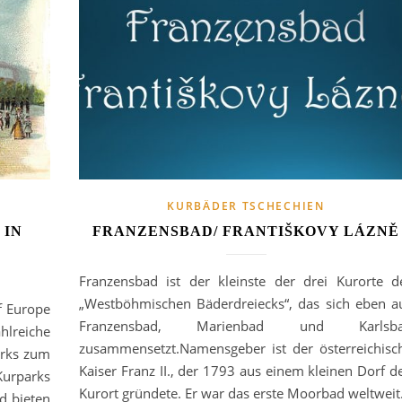
KURBÄDER TSCHECHIEN
 IN
FRANZENSBAD/ FRANTIŠKOVY LÁZNĚ
Franzensbad ist der kleinste der drei Kurorte d
„Westböhmischen Bäderdreiecks“, das sich eben a
f Europe
Franzensbad, Marienbad und Karlsb
lreiche
zusammensetzt.Namensgeber ist der österreichisc
arks zum
Kaiser Franz II., der 1793 aus einem kleinen Dorf d
Kurparks
Kurort gründete. Er war das erste Moorbad weltwei
d bieten